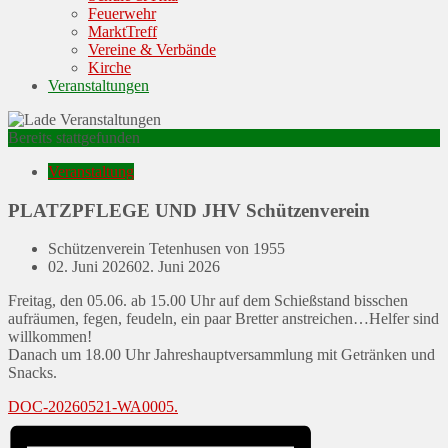
Feuerwehr
MarktTreff
Vereine & Verbände
Kirche
Veranstaltungen
Bereits stattgefunden
Veranstaltung
PLATZPFLEGE UND JHV Schützenverein
Schützenverein Tetenhusen von 1955
Posted
02. Juni 2026
02. Juni 2026
on
Freitag, den 05.06. ab 15.00 Uhr auf dem Schießstand bisschen
aufräumen, fegen, feudeln, ein paar Bretter anstreichen…Helfer sind
willkommen!
Danach um 18.00 Uhr Jahreshauptversammlung mit Getränken und
Snacks.
DOC-20260521-WA0005.