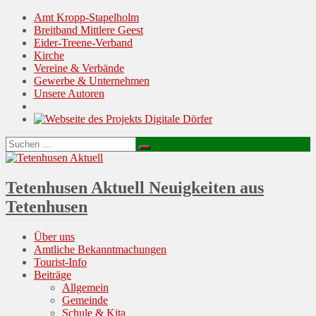
Amt Kropp-Stapelholm
Breitband Mittlere Geest
Eider-Treene-Verband
Kirche
Vereine & Verbände
Gewerbe & Unternehmen
Unsere Autoren
Suchen
Suchen
nach:
Tetenhusen Aktuell
Neuigkeiten aus
Tetenhusen
Menu
Skip
Über uns
to
Amtliche Bekanntmachungen
content
Tourist-Info
Beiträge
Allgemein
Gemeinde
Schule & Kita