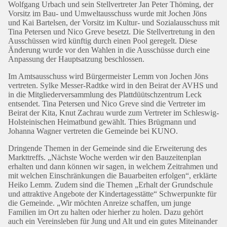
Wolfgang Urbach und sein Stellvertreter Jan Peter Thöming, der
Vorsitz im Bau- und Umweltausschuss wurde mit Jochen Jöns
und Kai Bartelsen, der Vorsitz im Kultur- und Sozialausschuss mit
Tina Petersen und Nico Greve besetzt. Die Stellvertretung in den
Ausschüssen wird künftig durch einen Pool geregelt. Diese
Änderung wurde vor den Wahlen in die Ausschüsse durch eine
Anpassung der Hauptsatzung beschlossen.
Im Amtsausschuss wird Bürgermeister Lemm von Jochen Jöns
vertreten. Sylke Messer-Radtke wird in den Beirat der AVHS und
in die Mitgliederversammlung des Plattdüütschzentrum Leck
entsendet. Tina Petersen und Nico Greve sind die Vertreter im
Beirat der Kita, Knut Zachrau wurde zum Vertreter im Schleswig-
Holsteinischen Heimatbund gewählt. Thies Brügmann und
Johanna Wagner vertreten die Gemeinde bei KUNO.
Dringende Themen in der Gemeinde sind die Erweiterung des
Markttreffs. „Nächste Woche werden wir den Bauzeitenplan
erhalten und dann können wir sagen, in welchem Zeitrahmen und
mit welchen Einschränkungen die Bauarbeiten erfolgen“, erklärte
Heiko Lemm. Zudem sind die Themen „Erhalt der Grundschule
und attraktive Angebote der Kindertagesstätte“ Schwerpunkte für
die Gemeinde. „Wir möchten Anreize schaffen, um junge
Familien im Ort zu halten oder hierher zu holen. Dazu gehört
auch ein Vereinsleben für Jung und Alt und ein gutes Miteinander