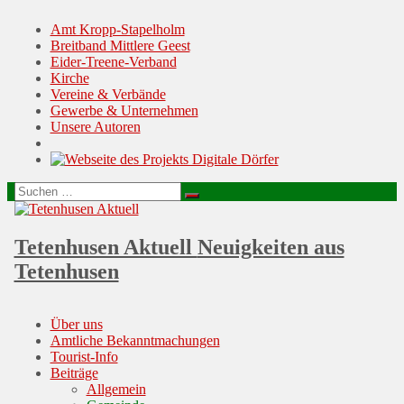
Amt Kropp-Stapelholm
Breitband Mittlere Geest
Eider-Treene-Verband
Kirche
Vereine & Verbände
Gewerbe & Unternehmen
Unsere Autoren
Suchen
Suchen
nach:
Tetenhusen Aktuell
Neuigkeiten aus
Tetenhusen
Menu
Skip
Über uns
to
Amtliche Bekanntmachungen
content
Tourist-Info
Beiträge
Allgemein