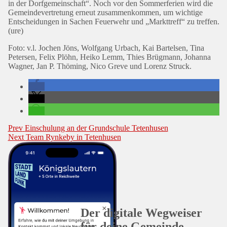
in der Dorfgemeinschaft“. Noch vor den Sommerferien wird die
Gemeindevertretung erneut zusammenkommen, um wichtige
Entscheidungen in Sachen Feuerwehr und „Markttreff“ zu treffen.
(ure)
Foto: v.l. Jochen Jöns, Wolfgang Urbach, Kai Bartelsen, Tina
Petersen, Felix Plöhn, Heiko Lemm, Thies Brügmann, Johanna
Wagner, Jan P. Thöming, Nico Greve und Lorenz Struck.
Beitragsnavigation
Prev
Einschulung an der Grundschule Tetenhusen
Next
Team Rynkeby in Tetenhusen
Der digitale Wegweiser
für deine Gemeinde