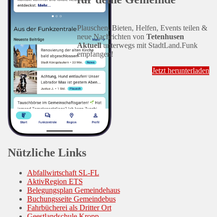
Plauschen, Bieten, Helfen, Events teilen &
neue Nachrichten von
Tetenhusen
Aktuell
unterwegs mit StadtLand.Funk
empfangen!
Jetzt herunterladen
Nützliche Links
Abfallwirtschaft SL-FL
AktivRegion ETS
Belegungsplan Gemeindehaus
Buchungsseite Gemeindebus
Fahrbücherei als Dritter Ort
Geestlandschule Kropp