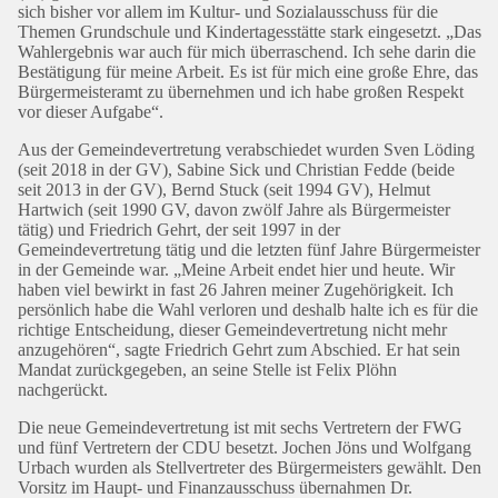
sich bisher vor allem im Kultur- und Sozialausschuss für die
Themen Grundschule und Kindertagesstätte stark eingesetzt. „Das
Wahlergebnis war auch für mich überraschend. Ich sehe darin die
Bestätigung für meine Arbeit. Es ist für mich eine große Ehre, das
Bürgermeisteramt zu übernehmen und ich habe großen Respekt
vor dieser Aufgabe“.
Aus der Gemeindevertretung verabschiedet wurden Sven Löding
(seit 2018 in der GV), Sabine Sick und Christian Fedde (beide
seit 2013 in der GV), Bernd Stuck (seit 1994 GV), Helmut
Hartwich (seit 1990 GV, davon zwölf Jahre als Bürgermeister
tätig) und Friedrich Gehrt, der seit 1997 in der
Gemeindevertretung tätig und die letzten fünf Jahre Bürgermeister
in der Gemeinde war. „Meine Arbeit endet hier und heute. Wir
haben viel bewirkt in fast 26 Jahren meiner Zugehörigkeit. Ich
persönlich habe die Wahl verloren und deshalb halte ich es für die
richtige Entscheidung, dieser Gemeindevertretung nicht mehr
anzugehören“, sagte Friedrich Gehrt zum Abschied. Er hat sein
Mandat zurückgegeben, an seine Stelle ist Felix Plöhn
nachgerückt.
Die neue Gemeindevertretung ist mit sechs Vertretern der FWG
und fünf Vertretern der CDU besetzt. Jochen Jöns und Wolfgang
Urbach wurden als Stellvertreter des Bürgermeisters gewählt. Den
Vorsitz im Haupt- und Finanzausschuss übernahmen Dr.