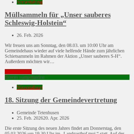
Veranstaltung
Müllsammeln für „Unser sauberes
Schleswig-Holstein“
Posted
26. Feb. 2026
on
Wir freuen uns am Sonntag, den 08.03. um 10:00 Uhr am
Gemeindehaus wieder auf viele helfende Hände zum jährlichen
Schietsammeln im Rahmen der Aktion „Unser sauberes S-H“.
Außerdem möchten wir…
Mehr erfahren
Bereits stattgefunden
Veranstaltung
18. Sitzung der Gemeindevertretung
Gemeinde Tetenhusen
Posted
25. Feb. 2026
20. Apr. 2026
on
Die erste Sitzung des neuen Jahres findet am Donnerstag, den
05.03.2026 um 19.30 Uhr im „Landgasthof moi.“ statt. Auf der