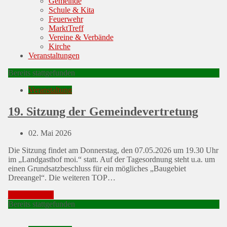
Gemeinde
Schule & Kita
Feuerwehr
MarktTreff
Vereine & Verbände
Kirche
Veranstaltungen
Bereits stattgefunden
Veranstaltung
19. Sitzung der Gemeindevertretung
Posted
02. Mai 2026
on
Die Sitzung findet am Donnerstag, den 07.05.2026 um 19.30 Uhr
im „Landgasthof moi.“ statt. Auf der Tagesordnung steht u.a. um
einen Grundsatzbeschluss für ein mögliches „Baugebiet
Dreeangel“. Die weiteren TOP…
Mehr erfahren
Bereits stattgefunden