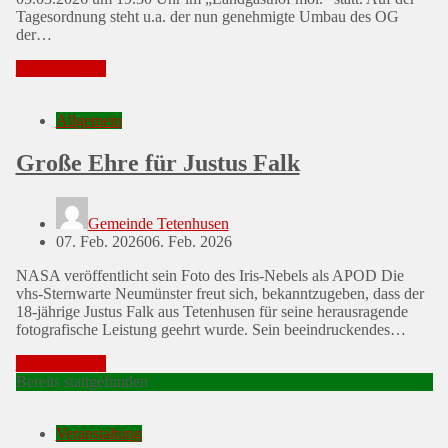
Tagesordnung steht u.a. der nun genehmigte Umbau des OG
der…
Mehr erfahren
Allgemein
Große Ehre für Justus Falk
Gemeinde Tetenhusen
Posted
07. Feb. 2026
06. Feb. 2026
on
NASA veröffentlicht sein Foto des Iris-Nebels als APOD Die
vhs-Sternwarte Neumünster freut sich, bekanntzugeben, dass der
18-jährige Justus Falk aus Tetenhusen für seine herausragende
fotografische Leistung geehrt wurde. Sein beeindruckendes…
Mehr erfahren
Bereits stattgefunden
Veranstaltung