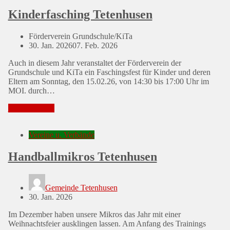
Kinderfasching Tetenhusen
Förderverein Grundschule/KiTa
Posted
30. Jan. 2026
07. Feb. 2026
on
Auch in diesem Jahr veranstaltet der Förderverein der
Grundschule und KiTa ein Faschingsfest für Kinder und deren
Eltern am Sonntag, den 15.02.26, von 14:30 bis 17:00 Uhr im
MOI. durch…
Mehr erfahren
Vereine u. Verbände
Handballmikros Tetenhusen
Gemeinde Tetenhusen
Posted
30. Jan. 2026
on
Im Dezember haben unsere Mikros das Jahr mit einer
Weihnachtsfeier ausklingen lassen. Am Anfang des Trainings