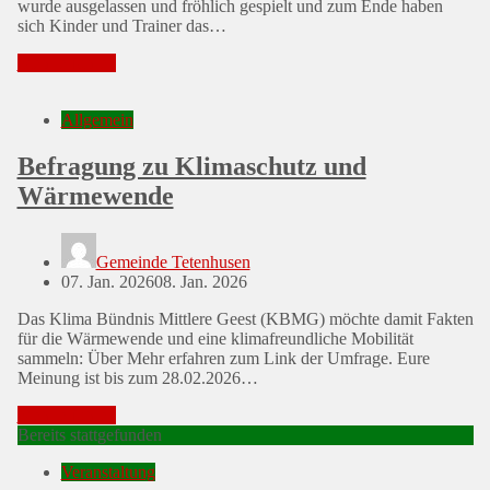
wurde ausgelassen und fröhlich gespielt und zum Ende haben
sich Kinder und Trainer das…
Mehr erfahren
Allgemein
Befragung zu Klimaschutz und
Wärmewende
Gemeinde Tetenhusen
Posted
07. Jan. 2026
08. Jan. 2026
on
Das Klima Bündnis Mittlere Geest (KBMG) möchte damit Fakten
für die Wärmewende und eine klimafreundliche Mobilität
sammeln: Über Mehr erfahren zum Link der Umfrage. Eure
Meinung ist bis zum 28.02.2026…
Mehr erfahren
Bereits stattgefunden
Veranstaltung