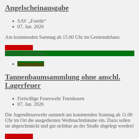
Angelscheinausgabe
SAV „Forelle“
Posted
07. Jan. 2026
on
Am kommenden Samstag ab 15.00 Uhr im Gemeindehaus.
Mehr erfahren
Bereits stattgefunden
Veranstaltung
Tannenbaumsammlung ohne anschl.
Lagerfeuer
Freiwillige Feuerwehr Tetenhusen
Posted
07. Jan. 2026
on
Die Jugendfeuerwehr sammelt am kommenden Sonntag ab 11.00
Uhr im Ort die ausgedienten Weihnachtsbäume ein. Dazu sollen
sie abgeschmückt und gut sichtbar an der Straße abgelegt werden!
Mehr erfahren