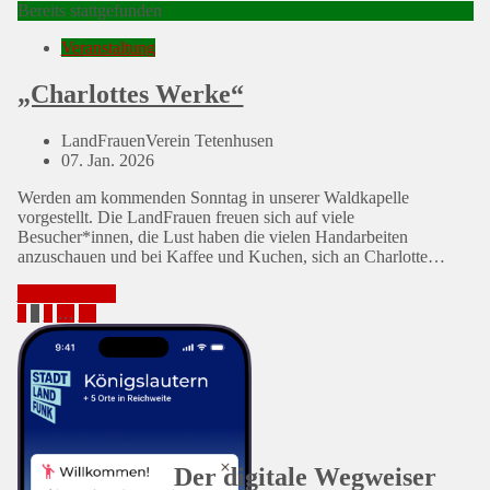
Bereits stattgefunden
Veranstaltung
„Charlottes Werke“
LandFrauenVerein Tetenhusen
Posted
07. Jan. 2026
on
Werden am kommenden Sonntag in unserer Waldkapelle
vorgestellt. Die LandFrauen freuen sich auf viele
Besucher*innen, die Lust haben die vielen Handarbeiten
anzuschauen und bei Kaffee und Kuchen, sich an Charlotte…
Mehr erfahren
Seitennummerierung
Previous
Page
Page
Page
Page
Next
1
2
3
…
15
Page
Page
der
Beiträge
Der digitale Wegweiser