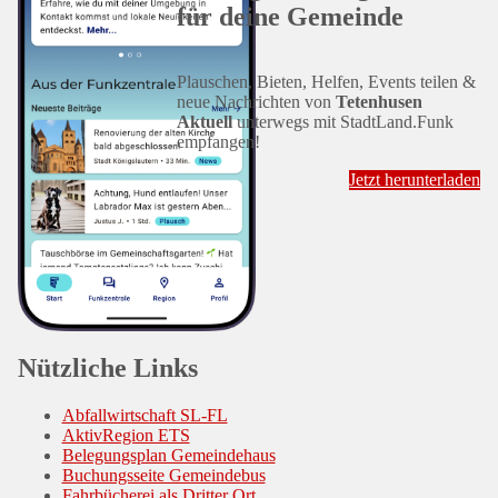
für deine Gemeinde
Plauschen, Bieten, Helfen, Events teilen &
neue Nachrichten von
Tetenhusen
Aktuell
unterwegs mit StadtLand.Funk
empfangen!
Jetzt herunterladen
Nützliche Links
Abfallwirtschaft SL-FL
AktivRegion ETS
Belegungsplan Gemeindehaus
Buchungsseite Gemeindebus
Fahrbücherei als Dritter Ort