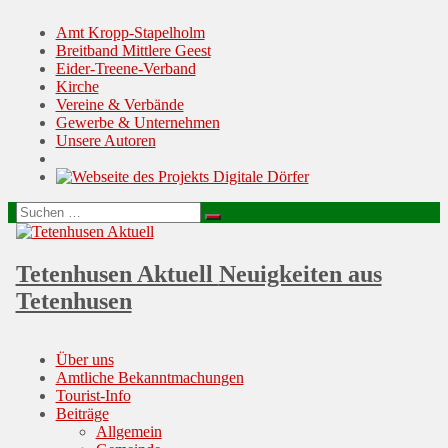
Amt Kropp-Stapelholm
Breitband Mittlere Geest
Eider-Treene-Verband
Kirche
Vereine & Verbände
Gewerbe & Unternehmen
Unsere Autoren
Suchen
Suchen
nach:
Tetenhusen Aktuell
Neuigkeiten aus
Tetenhusen
Menu
Skip
Über uns
to
Amtliche Bekanntmachungen
content
Tourist-Info
Beiträge
Allgemein