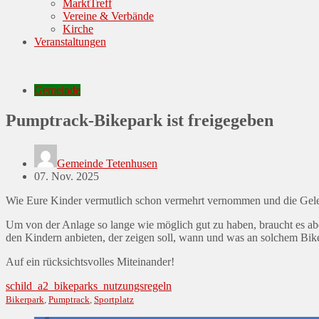
MarktTreff
Vereine & Verbände
Kirche
Veranstaltungen
Gemeinde
Pumptrack-Bikepark ist freigegeben
Gemeinde Tetenhusen
Posted
07. Nov. 2025
on
Wie Eure Kinder vermutlich schon vermehrt vernommen und die Geleg
Um von der Anlage so lange wie möglich gut zu haben, braucht es ab
den Kindern anbieten, der zeigen soll, wann und was an solchem B
Auf ein rücksichtsvolles Miteinander!
schild_a2_bikeparks_nutzungsregeln
Bikerpark
,
Pumptrack
,
Sportplatz