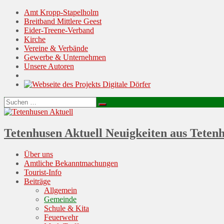
Amt Kropp-Stapelholm
Breitband Mittlere Geest
Eider-Treene-Verband
Kirche
Vereine & Verbände
Gewerbe & Unternehmen
Unsere Autoren
Suchen
Suchen
nach:
Tetenhusen Aktuell
Neuigkeiten aus Teten
Menu
Skip
Über uns
to
Amtliche Bekanntmachungen
content
Tourist-Info
Beiträge
Allgemein
Gemeinde
Schule & Kita
Feuerwehr