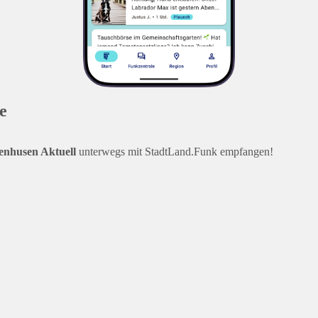
e
enhusen Aktuell
unterwegs mit StadtLand.Funk empfangen!