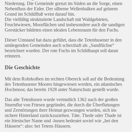
Niederung. Die Gemeinde grenzt im Süden an die Sorge, einen
Nebenfluss der Eider. Der silberne Wellenbalken auf grünem
Grund im Schildfluß weist darauf hin.
Die vielfältig strukturierte Landschaft mit Waldgebieten,
Feuchtwiesen, Moorflächen und insbesondere auch die sandigen
Geestäcker bildeten einen idealen Lebensraum für den Fuchs.
Dieser Umstand hat dazu geführt, dass die Tetenhusener in den
umliegenden Gemeinden auch scherzhaft als „Sandfüchse“
bezeichnet wurden. Der rote Fuchs im Schildhaupt soll daran
erinnern.
Die Geschichte
Mit dem Rohrkolben im rechten Obereck soll auf die Bedeutung
des Tetenhusener Moores hingewiesen werden, ein atlantisches
Hochmoor, das bereits 1928 unter Naturschutz gestellt wurde.
Das alte Tetenhusen wurde vermutlich 1362 nach der großen
Sturmflut von Friesen gegründet, die durch die Überflutungen
und Zerstörungen ihrer Heimat gezwungen wurden, sich ins
sichere Hinterland zurückzuziehen. Täte, Thede oder Thade ist
ein friesischer Name und -husen bedeutet soviel wie „bei den
Häusern“: also: bei Tetens Häusern.