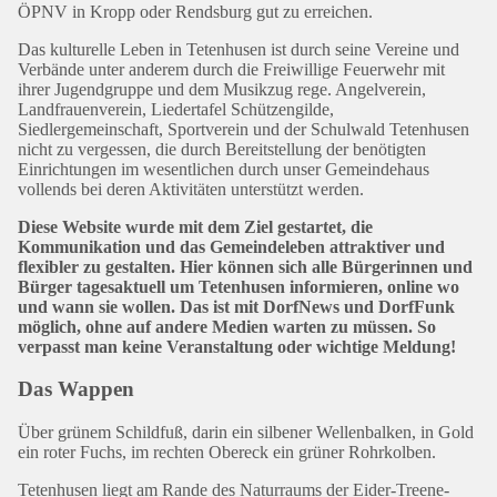
ÖPNV in Kropp oder Rendsburg gut zu erreichen.
Das kulturelle Leben in Tetenhusen ist durch seine Vereine und
Verbände unter anderem durch die Freiwillige Feuerwehr mit
ihrer Jugendgruppe und dem Musikzug rege. Angelverein,
Landfrauenverein, Liedertafel Schützengilde,
Siedlergemeinschaft, Sportverein und der Schulwald Tetenhusen
nicht zu vergessen, die durch Bereitstellung der benötigten
Einrichtungen im wesentlichen durch unser Gemeindehaus
vollends bei deren Aktivitäten unterstützt werden.
Diese Website wurde mit dem Ziel gestartet, die
Kommunikation und das Gemeindeleben attraktiver und
flexibler zu gestalten. Hier können sich alle Bürgerinnen und
Bürger tagesaktuell um Tetenhusen informieren, online wo
und wann sie wollen. Das ist mit DorfNews und DorfFunk
möglich, ohne auf andere Medien warten zu müssen. So
verpasst man keine Veranstaltung oder wichtige Meldung!
Das Wappen
Über grünem Schildfuß, darin ein silbener Wellenbalken, in Gold
ein roter Fuchs, im rechten Obereck ein grüner Rohrkolben.
Tetenhusen liegt am Rande des Naturraums der Eider-Treene-