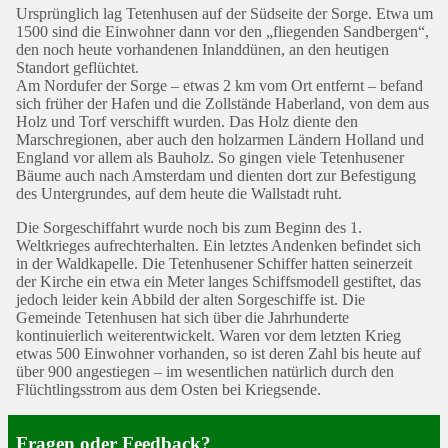
Ursprünglich lag Tetenhusen auf der Südseite der Sorge. Etwa um
1500 sind die Einwohner dann vor den „fliegenden Sandbergen“,
den noch heute vorhandenen Inlanddünen, an den heutigen
Standort geflüchtet.
Am Nordufer der Sorge – etwas 2 km vom Ort entfernt – befand
sich früher der Hafen und die Zollstände Haberland, von dem aus
Holz und Torf verschifft wurden. Das Holz diente den
Marschregionen, aber auch den holzarmen Ländern Holland und
England vor allem als Bauholz. So gingen viele Tetenhusener
Bäume auch nach Amsterdam und dienten dort zur Befestigung
des Untergrundes, auf dem heute die Wallstadt ruht.
Die Sorgeschiffahrt wurde noch bis zum Beginn des 1.
Weltkrieges aufrechterhalten. Ein letztes Andenken befindet sich
in der Waldkapelle. Die Tetenhusener Schiffer hatten seinerzeit
der Kirche ein etwa ein Meter langes Schiffsmodell gestiftet, das
jedoch leider kein Abbild der alten Sorgeschiffe ist. Die
Gemeinde Tetenhusen hat sich über die Jahrhunderte
kontinuierlich weiterentwickelt. Waren vor dem letzten Krieg
etwas 500 Einwohner vorhanden, so ist deren Zahl bis heute auf
über 900 angestiegen – im wesentlichen natürlich durch den
Flüchtlingsstrom aus dem Osten bei Kriegsende.
Fragen oder Feedback?