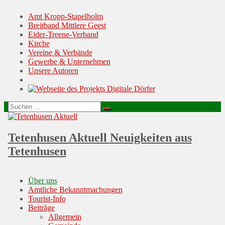
Amt Kropp-Stapelholm
Breitband Mittlere Geest
Eider-Treene-Verband
Kirche
Vereine & Verbände
Gewerbe & Unternehmen
Unsere Autoren
Suchen
Suchen
nach:
Tetenhusen Aktuell
Neuigkeiten aus
Tetenhusen
Menu
Skip
Über uns
to
Amtliche Bekanntmachungen
content
Tourist-Info
Beiträge
Allgemein