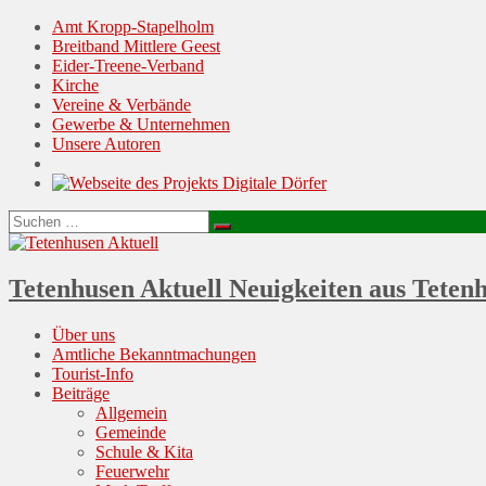
Amt Kropp-Stapelholm
Breitband Mittlere Geest
Eider-Treene-Verband
Kirche
Vereine & Verbände
Gewerbe & Unternehmen
Unsere Autoren
Suchen
Suchen
nach:
Tetenhusen Aktuell
Neuigkeiten aus Teten
Menu
Skip
Über uns
to
Amtliche Bekanntmachungen
content
Tourist-Info
Beiträge
Allgemein
Gemeinde
Schule & Kita
Feuerwehr