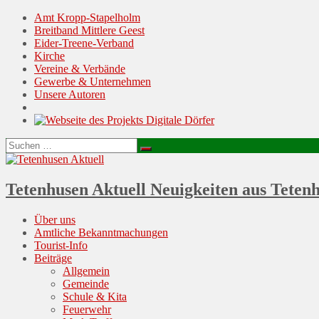
Amt Kropp-Stapelholm
Breitband Mittlere Geest
Eider-Treene-Verband
Kirche
Vereine & Verbände
Gewerbe & Unternehmen
Unsere Autoren
Suchen
Suchen
nach:
Tetenhusen Aktuell
Neuigkeiten aus Teten
Menu
Skip
Über uns
to
Amtliche Bekanntmachungen
content
Tourist-Info
Beiträge
Allgemein
Gemeinde
Schule & Kita
Feuerwehr