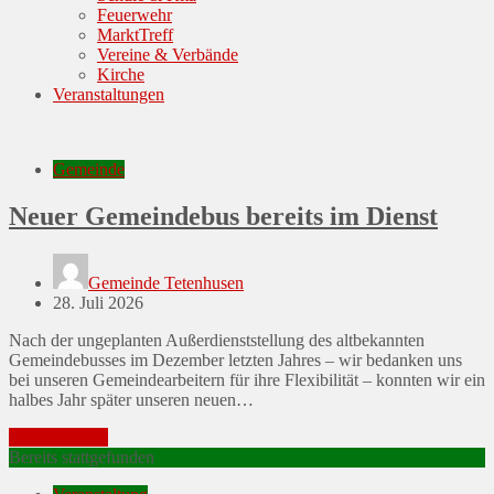
Feuerwehr
MarktTreff
Vereine & Verbände
Kirche
Veranstaltungen
Gemeinde
Neuer Gemeindebus bereits im Dienst
Gemeinde Tetenhusen
Posted
28. Juli 2026
on
Nach der ungeplanten Außerdienststellung des altbekannten
Gemeindebusses im Dezember letzten Jahres – wir bedanken uns
bei unseren Gemeindearbeitern für ihre Flexibilität – konnten wir ein
halbes Jahr später unseren neuen…
Mehr erfahren
Bereits stattgefunden