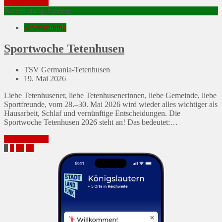
Mehr erfahren
Bereits stattgefunden
Veranstaltung
Sportwoche Tetenhusen
TSV Germania-Tetenhusen
Posted
19. Mai 2026
on
Liebe Tetenhusener, liebe Tetenhusenerinnen, liebe Gemeinde, liebe
Sportfreunde, vom 28.–30. Mai 2026 wird wieder alles wichtiger als
Hausarbeit, Schlaf und vernünftige Entscheidungen. Die
Sportwoche Tetenhusen 2026 steht an! Das bedeutet:…
Mehr erfahren
Seitennummerierung
Page
Page
Page
Next
1
2
…
15
Page
der
Beiträge