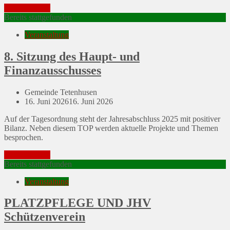
Mehr erfahren
Bereits stattgefunden
Veranstaltung
8. Sitzung des Haupt- und
Finanzausschusses
Gemeinde Tetenhusen
Posted
16. Juni 2026
16. Juni 2026
on
Auf der Tagesordnung steht der Jahresabschluss 2025 mit positiver
Bilanz. Neben diesem TOP werden aktuelle Projekte und Themen
besprochen.
Mehr erfahren
Bereits stattgefunden
Veranstaltung
PLATZPFLEGE UND JHV
Schützenverein