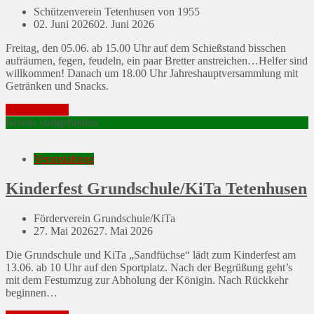
Schützenverein Tetenhusen von 1955
Posted
02. Juni 2026
02. Juni 2026
on
Freitag, den 05.06. ab 15.00 Uhr auf dem Schießstand bisschen
aufräumen, fegen, feudeln, ein paar Bretter anstreichen…Helfer sind
willkommen! Danach um 18.00 Uhr Jahreshauptversammlung mit
Getränken und Snacks.
Mehr erfahren
Bereits stattgefunden
Veranstaltung
Kinderfest Grundschule/KiTa Tetenhusen
Förderverein Grundschule/KiTa
Posted
27. Mai 2026
27. Mai 2026
on
Die Grundschule und KiTa „Sandfüchse“ lädt zum Kinderfest am
13.06. ab 10 Uhr auf den Sportplatz. Nach der Begrüßung geht’s
mit dem Festumzug zur Abholung der Königin. Nach Rückkehr
beginnen…