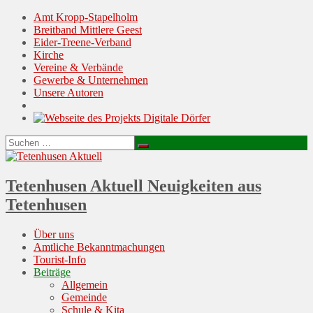
Amt Kropp-Stapelholm
Breitband Mittlere Geest
Eider-Treene-Verband
Kirche
Vereine & Verbände
Gewerbe & Unternehmen
Unsere Autoren
Suchen
Suchen
nach:
Tetenhusen Aktuell
Neuigkeiten aus
Tetenhusen
Menu
Skip
Über uns
to
Amtliche Bekanntmachungen
content
Tourist-Info
Beiträge
Allgemein
Gemeinde
Schule & Kita