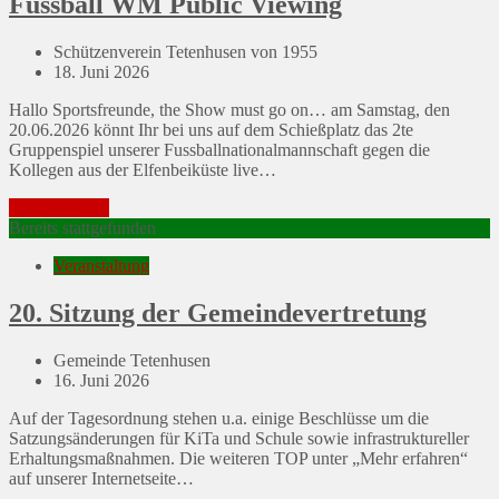
Fussball WM Public Viewing
Schützenverein Tetenhusen von 1955
Posted
18. Juni 2026
on
Hallo Sportsfreunde, the Show must go on… am Samstag, den
20.06.2026 könnt Ihr bei uns auf dem Schießplatz das 2te
Gruppenspiel unserer Fussballnationalmannschaft gegen die
Kollegen aus der Elfenbeiküste live…
Mehr erfahren
Bereits stattgefunden
Veranstaltung
20. Sitzung der Gemeindevertretung
Gemeinde Tetenhusen
Posted
16. Juni 2026
on
Auf der Tagesordnung stehen u.a. einige Beschlüsse um die
Satzungsänderungen für KiTa und Schule sowie infrastruktureller
Erhaltungsmaßnahmen. Die weiteren TOP unter „Mehr erfahren“
auf unserer Internetseite…