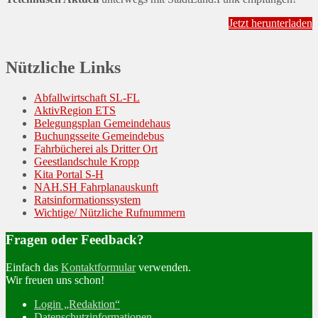
Jetzt herunterladen
Nützliche Links
Abfallwirtschaft SL-FL
AktivRegion ETS
Belegungsplan Gemeindehaus
Buchungsseite Gemeindebus
Fahrbücherei als Dritter Ort
Geestlandschule Kropp
Kita Portal S-H
NAH.SH Fahrplanauskunft
Ratsinformationssystem
Wichtige/ Nützliche Rufnummern
Fragen oder Feedback?
Einfach das
Kontaktformular
verwenden.
Wir freuen uns schon!
Login „Redaktion“
Datenschutzinformationen