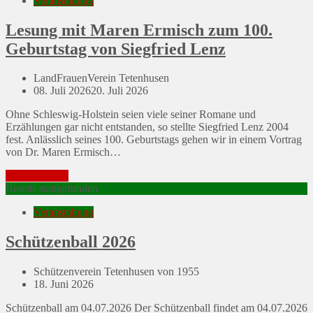
Veranstaltung
Lesung mit Maren Ermisch zum 100.
Geburtstag von Siegfried Lenz
LandFrauenVerein Tetenhusen
Posted
08. Juli 2026
20. Juli 2026
on
Ohne Schleswig-Holstein seien viele seiner Romane und
Erzählungen gar nicht entstanden, so stellte Siegfried Lenz 2004
fest. Anlässlich seines 100. Geburtstags gehen wir in einem Vortrag
von Dr. Maren Ermisch…
Mehr erfahren
Bereits stattgefunden
Veranstaltung
Schützenball 2026
Schützenverein Tetenhusen von 1955
Posted
18. Juni 2026
on
Schützenball am 04.07.2026 Der Schützenball findet am 04.07.2026