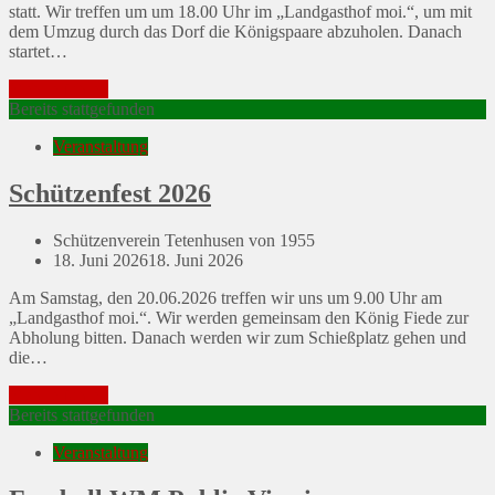
statt. Wir treffen um um 18.00 Uhr im „Landgasthof moi.“, um mit
dem Umzug durch das Dorf die Königspaare abzuholen. Danach
startet…
Mehr erfahren
Bereits stattgefunden
Veranstaltung
Schützenfest 2026
Schützenverein Tetenhusen von 1955
Posted
18. Juni 2026
18. Juni 2026
on
Am Samstag, den 20.06.2026 treffen wir uns um 9.00 Uhr am
„Landgasthof moi.“. Wir werden gemeinsam den König Fiede zur
Abholung bitten. Danach werden wir zum Schießplatz gehen und
die…
Mehr erfahren
Bereits stattgefunden
Veranstaltung