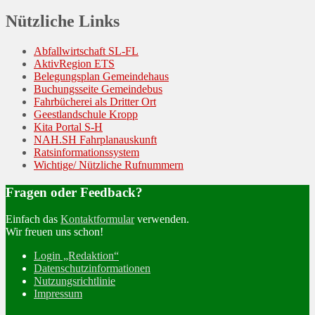
Nützliche Links
Abfallwirtschaft SL-FL
AktivRegion ETS
Belegungsplan Gemeindehaus
Buchungsseite Gemeindebus
Fahrbücherei als Dritter Ort
Geestlandschule Kropp
Kita Portal S-H
NAH.SH Fahrplanauskunft
Ratsinformationssystem
Wichtige/ Nützliche Rufnummern
Fragen oder Feedback?
Einfach das
Kontaktformular
verwenden.
Wir freuen uns schon!
Login „Redaktion“
Datenschutzinformationen
Nutzungsrichtlinie
Impressum