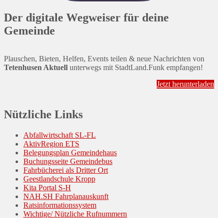
Der digitale Wegweiser für deine
Gemeinde
Plauschen, Bieten, Helfen, Events teilen & neue Nachrichten von
Tetenhusen Aktuell
unterwegs mit StadtLand.Funk empfangen!
Jetzt herunterladen
Nützliche Links
Abfallwirtschaft SL-FL
AktivRegion ETS
Belegungsplan Gemeindehaus
Buchungsseite Gemeindebus
Fahrbücherei als Dritter Ort
Geestlandschule Kropp
Kita Portal S-H
NAH.SH Fahrplanauskunft
Ratsinformationssystem
Wichtige/ Nützliche Rufnummern