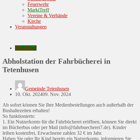
Feuerwehr
MarktTreff
Vereine & Verbände
Kirche
Veranstaltungen
MarktTreff
Abholstation der Fahrbücherei in
Tetenhusen
Gemeinde Tetenhusen
Posted
10. Okt. 2024
09. Nov. 2024
on
Ab sofort können Sie Ihre Medienbestellungen auch außerhalb der
Bushaltezeiten erhalten!
So funktionierts:
1. Ein Nutzerkonto für die Fahrbücherei eröffnen, können Sie direkt
im Bücherbus oder per Mail (info@fahrbuecherei7.de). Kinder
leihen kostenfrei, Erwachsene zahlen 32 € im Jahr.
Haben Sie oder Ihr Kind bereits ein Nutzerkonto, informieren Sie