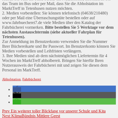
das Team im Bus oder per Mail, dass Sie die Abholstation im
MarktTreff in Tetenhusen nutzen möchten.
2. Medien vorbestellen: Sie können telefonisch (04638/210480)
oder per Mail eine Überraschungstüte bestellen oder auf
www.fahrbuecherei7.de viele Medien über den Katalog der
Fahrbücherei vormerken.
Bitte bestellen Sie 5 Werktage vor dem
nächsten Austauschtermin (siehe aktueller Fahrplan für
Tetenhusen).
Zur Anmeldung im Benutzerkonto verwenden Sie die Nummer
Ihrer Büchereikarte und Ihr Passwort. Im Benutzerkonto können Sie
Medien vorbestellen und Leihfristen verlängern.
3. Ihre Medien sind ab dem nächstmöglichen Liefertermin für 4
Wochen im MarktTreff abholbereit. Bringen Sie hierfür Ihren
Nutzerausweis der Fahrbücherei mit und zeigen Sie diesen dem
Personal im MarkTreff.
Abholstation
,
Fahrbücherei
Beitragsnavigation
Prev
Ein weiterer toller Blickfang vor unserer Schule und Kita
Next
KlimaBündnis Mittlere Geest