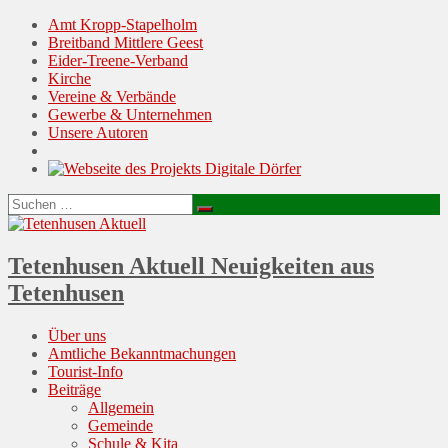
Amt Kropp-Stapelholm
Breitband Mittlere Geest
Eider-Treene-Verband
Kirche
Vereine & Verbände
Gewerbe & Unternehmen
Unsere Autoren
Suchen
Suchen
nach:
Tetenhusen Aktuell
Neuigkeiten aus
Tetenhusen
Menu
Skip
Über uns
to
Amtliche Bekanntmachungen
content
Tourist-Info
Beiträge
Allgemein
Gemeinde
Schule & Kita