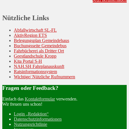
Nützliche Links
Abfallwirtschaft SL-FL
AktivRegion ETS
Belegungsplan Gemeindehaus
Buchungsseite Gemeindebus
Fahrbücherei als Dritter Ort
Geestlandschule Kropp
Kita Portal S-H
NAH.SH Fahrplanauskunft
Ratsinformationssystem
Wichtige/ Nützliche Rufnummern
Fragen oder Feedback?
Einfach das
Kontaktformular
verwenden.
Wir freuen uns schon!
Login „Redaktion“
Datenschutzinformationen
Nutzungsrichtlinie