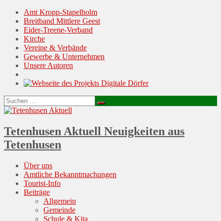
Amt Kropp-Stapelholm
Breitband Mittlere Geest
Eider-Treene-Verband
Kirche
Vereine & Verbände
Gewerbe & Unternehmen
Unsere Autoren
Suchen
Suchen
nach:
Tetenhusen Aktuell
Neuigkeiten aus
Tetenhusen
Menu
Skip
Über uns
to
Amtliche Bekanntmachungen
content
Tourist-Info
Beiträge
Allgemein
Gemeinde
Schule & Kita