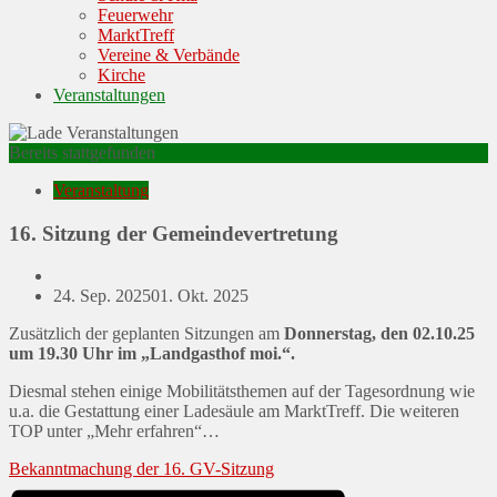
Feuerwehr
MarktTreff
Vereine & Verbände
Kirche
Veranstaltungen
Bereits stattgefunden
Veranstaltung
16. Sitzung der Gemeindevertretung
Posted
24. Sep. 2025
01. Okt. 2025
on
Zusätzlich der geplanten Sitzungen am
Donnerstag, den 02.10.25
um 19.30 Uhr im „Landgasthof moi.“.
Diesmal stehen einige Mobilitätsthemen auf der Tagesordnung wie
u.a. die Gestattung einer Ladesäule am MarktTreff. Die weiteren
TOP unter „Mehr erfahren“…
Bekanntmachung der 16. GV-Sitzung