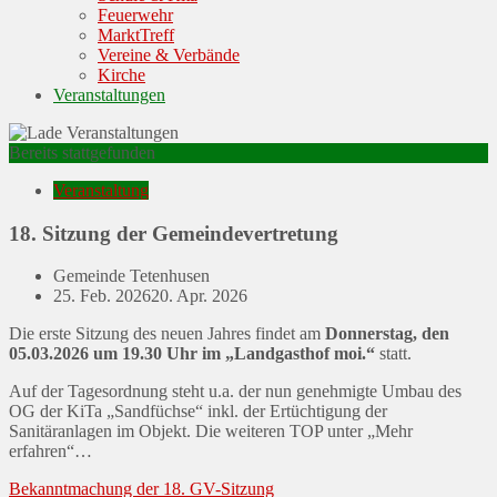
Feuerwehr
MarktTreff
Vereine & Verbände
Kirche
Veranstaltungen
Bereits stattgefunden
Veranstaltung
18. Sitzung der Gemeindevertretung
Gemeinde Tetenhusen
Posted
25. Feb. 2026
20. Apr. 2026
on
Die erste Sitzung des neuen Jahres findet am
Donnerstag, den
05.03.2026 um 19.30 Uhr im „Landgasthof moi.“
statt.
Auf der Tagesordnung steht u.a. der nun genehmigte Umbau des
OG der KiTa „Sandfüchse“ inkl. der Ertüchtigung der
Sanitäranlagen im Objekt. Die weiteren TOP unter „Mehr
erfahren“…
Bekanntmachung der 18. GV-Sitzung