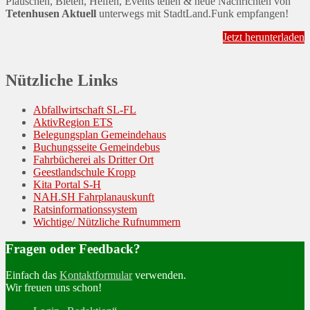
Plauschen, Bieten, Helfen, Events teilen & neue Nachrichten von
Tetenhusen Aktuell
unterwegs mit StadtLand.Funk empfangen!
Jetzt herunterladen
Nützliche Links
Abfallwirtschaft SL-FL
AktivRegion ETS
Belegungsplan Gemeindehaus
Buchungsseite Gemeindebus
Fahrbücherei als Dritter Ort
Geestlandschule Kropp
Kita Portal S-H
NAH.SH Fahrplanauskunft
Ratsinformationssystem
Wichtige/ Nützliche Rufnummern
Fragen oder Feedback?
Einfach das
Kontaktformular
verwenden.
Wir freuen uns schon!