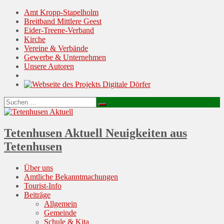
Amt Kropp-Stapelholm
Breitband Mittlere Geest
Eider-Treene-Verband
Kirche
Vereine & Verbände
Gewerbe & Unternehmen
Unsere Autoren
Suchen
Suchen
nach:
Tetenhusen Aktuell
Neuigkeiten aus
Tetenhusen
Menu
Skip
Über uns
to
Amtliche Bekanntmachungen
content
Tourist-Info
Beiträge
Allgemein
Gemeinde
Schule & Kita