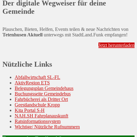
Der digitale Wegweiser für deine
Gemeinde
Plauschen, Bieten, Helfen, Events teilen & neue Nachrichten von
Tetenhusen Aktuell
unterwegs mit StadtLand.Funk empfangen!
Jetzt herunterladen
Nützliche Links
Abfallwirtschaft SL-FL
AktivRegion ETS
Belegungsplan Gemeindehaus
Buchungsseite Gemeindebus
Fahrbücherei als Dritter Ort
Geestlandschule Kropp
Kita Portal S-H
NAH.SH Fahrplanauskunft
Ratsinformationssystem
Wichtige/ Nützliche Rufnummern