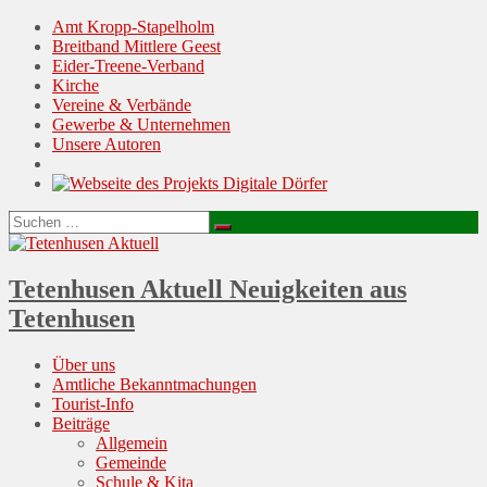
Amt Kropp-Stapelholm
Breitband Mittlere Geest
Eider-Treene-Verband
Kirche
Vereine & Verbände
Gewerbe & Unternehmen
Unsere Autoren
Suchen
Suchen
nach:
Tetenhusen Aktuell
Neuigkeiten aus
Tetenhusen
Menu
Skip
Über uns
to
Amtliche Bekanntmachungen
content
Tourist-Info
Beiträge
Allgemein
Gemeinde
Schule & Kita