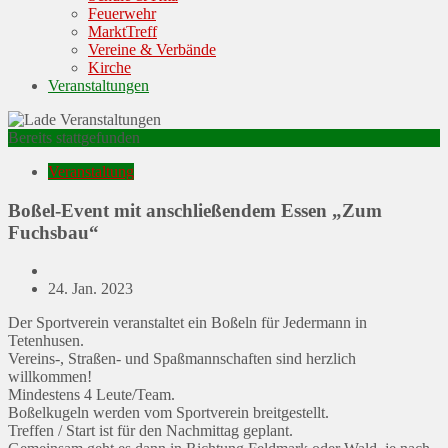
Feuerwehr
MarktTreff
Vereine & Verbände
Kirche
Veranstaltungen
Bereits stattgefunden
Veranstaltung
Boßel-Event mit anschließendem Essen „Zum
Fuchsbau“
Posted
24. Jan. 2023
on
Der Sportverein veranstaltet ein Boßeln für Jedermann in
Tetenhusen.
Vereins-, Straßen- und Spaßmannschaften sind herzlich
willkommen!
Mindestens 4 Leute/Team.
Boßelkugeln werden vom Sportverein breitgestellt.
Treffen / Start ist für den Nachmittag geplant.