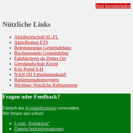
Jetzt herunterladen
Nützliche Links
Abfallwirtschaft SL-FL
AktivRegion ETS
Belegungsplan Gemeindehaus
Buchungsseite Gemeindebus
Fahrbücherei als Dritter Ort
Geestlandschule Kropp
Kita Portal S-H
NAH.SH Fahrplanauskunft
Ratsinformationssystem
Wichtige/ Nützliche Rufnummern
Fragen oder Feedback?
Einfach das
Kontaktformular
verwenden.
Wir freuen uns schon!
Login „Redaktion“
Datenschutzinformationen