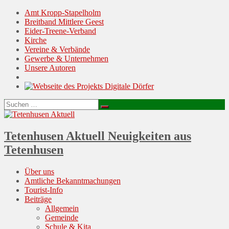
Amt Kropp-Stapelholm
Breitband Mittlere Geest
Eider-Treene-Verband
Kirche
Vereine & Verbände
Gewerbe & Unternehmen
Unsere Autoren
Suchen
Suchen
nach:
Tetenhusen Aktuell
Neuigkeiten aus
Tetenhusen
Menu
Skip
Über uns
to
Amtliche Bekanntmachungen
content
Tourist-Info
Beiträge
Allgemein
Gemeinde
Schule & Kita