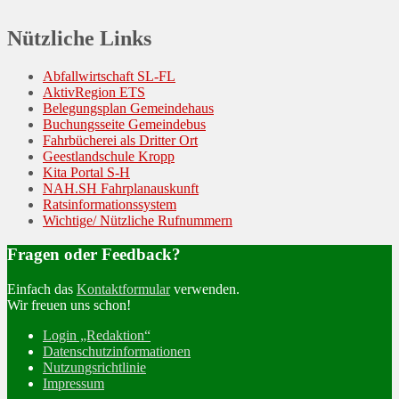
Nützliche Links
Abfallwirtschaft SL-FL
AktivRegion ETS
Belegungsplan Gemeindehaus
Buchungsseite Gemeindebus
Fahrbücherei als Dritter Ort
Geestlandschule Kropp
Kita Portal S-H
NAH.SH Fahrplanauskunft
Ratsinformationssystem
Wichtige/ Nützliche Rufnummern
Fragen oder Feedback?
Einfach das
Kontaktformular
verwenden.
Wir freuen uns schon!
Login „Redaktion“
Datenschutzinformationen
Nutzungsrichtlinie
Impressum