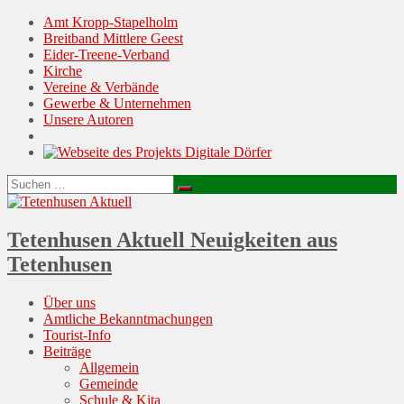
Amt Kropp-Stapelholm
Breitband Mittlere Geest
Eider-Treene-Verband
Kirche
Vereine & Verbände
Gewerbe & Unternehmen
Unsere Autoren
Suchen
Suchen
nach:
Tetenhusen Aktuell
Neuigkeiten aus
Tetenhusen
Menu
Skip
Über uns
to
Amtliche Bekanntmachungen
content
Tourist-Info
Beiträge
Allgemein
Gemeinde
Schule & Kita