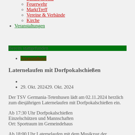
Feuerwehr
MarktTreff
Vereine & Verbände
Kirche
Veranstaltungen
Bereits stattgefunden
Veranstaltung
Laternelaufen mit Dorfpokalschießen
Posted
29. Okt. 2024
29. Okt. 2024
on
Der TSV Germania-Tetenhusen lädt am 02.11.2024 herzlich
zum diesjährigen Laternelaufen mit Dorfpokalschießen ein.
Ab 17:30 Uhr Dorfpokalschießen
Einzelschützen und Mannschaften
Ort: Sportraum im Gemeindehaus
Ab 18:00 Uhr Laternelaufen mit dem Musikzug der