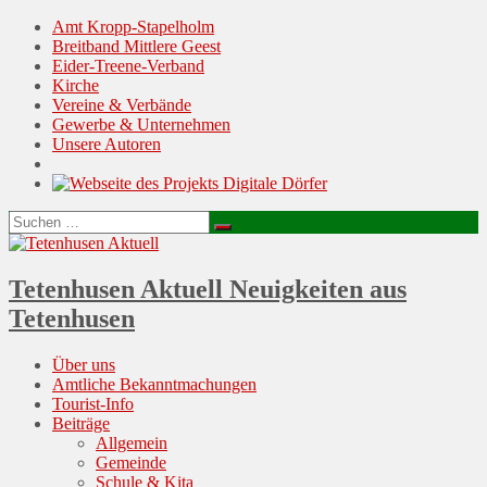
Amt Kropp-Stapelholm
Breitband Mittlere Geest
Eider-Treene-Verband
Kirche
Vereine & Verbände
Gewerbe & Unternehmen
Unsere Autoren
Suchen
Suchen
nach:
Tetenhusen Aktuell
Neuigkeiten aus
Tetenhusen
Menu
Skip
Über uns
to
Amtliche Bekanntmachungen
content
Tourist-Info
Beiträge
Allgemein
Gemeinde
Schule & Kita