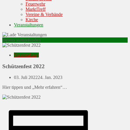
Feuerwehr
MarktTreff
Vereine & Verbände
Kirche
Veranstaltungen
Bereits stattgefunden
Veranstaltung
Schützenfest 2022
Posted
03. Juli 2022
24. Jan. 2023
on
Hier tippen und „Mehr erfahren“…