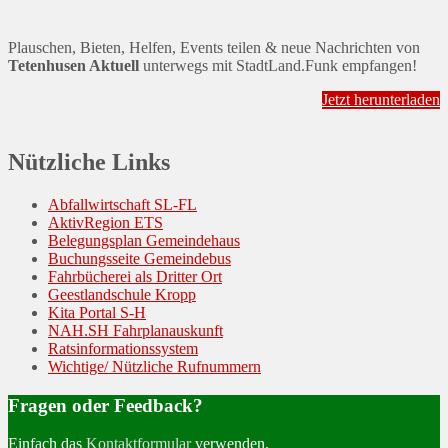
Plauschen, Bieten, Helfen, Events teilen & neue Nachrichten von
Tetenhusen Aktuell
unterwegs mit StadtLand.Funk empfangen!
Jetzt herunterladen
Nützliche Links
Abfallwirtschaft SL-FL
AktivRegion ETS
Belegungsplan Gemeindehaus
Buchungsseite Gemeindebus
Fahrbücherei als Dritter Ort
Geestlandschule Kropp
Kita Portal S-H
NAH.SH Fahrplanauskunft
Ratsinformationssystem
Wichtige/ Nützliche Rufnummern
Fragen oder Feedback?
Einfach das
Kontaktformular
verwenden.