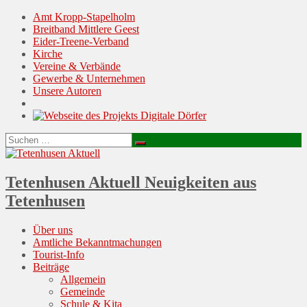
Amt Kropp-Stapelholm
Breitband Mittlere Geest
Eider-Treene-Verband
Kirche
Vereine & Verbände
Gewerbe & Unternehmen
Unsere Autoren
Suchen
Suchen
nach:
Tetenhusen Aktuell
Neuigkeiten aus
Tetenhusen
Menu
Skip
Über uns
to
Amtliche Bekanntmachungen
content
Tourist-Info
Beiträge
Allgemein
Gemeinde
Schule & Kita