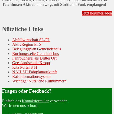
Tetenhusen Aktuell
unterwegs mit StadtLand.Funk empfangen!
Jetzt herunterladen
Nützliche Links
Abfallwirtschaft SL-FL
AktivRegion ETS
Belegungsplan Gemeindehaus
Buchungsseite Gemeindebus
Fahrbücherei als Dritter Ort
Geestlandschule Kropp
Kita Portal S-H
NAH.SH Fahrplanauskunft
Ratsinformationssystem
Wichtige/ Nützliche Rufnummern
Fragen oder Feedback?
Einfach das
Kontaktformular
verwenden.
Wir freuen uns schon!