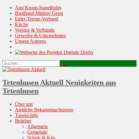
Amt Kropp-Stapelholm
Breitband Mittlere Geest
Eider-Treene-Verband
Kirche
Vereine & Verbände
Gewerbe & Unternehmen
Unsere Autoren
Suchen
Suchen
nach:
Tetenhusen Aktuell
Neuigkeiten aus
Tetenhusen
Menu
Skip
Über uns
to
Amtliche Bekanntmachungen
content
Tourist-Info
Beiträge
Allgemein
Gemeinde
Schule & Kita