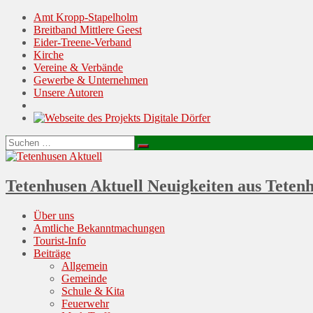
Amt Kropp-Stapelholm
Breitband Mittlere Geest
Eider-Treene-Verband
Kirche
Vereine & Verbände
Gewerbe & Unternehmen
Unsere Autoren
Suchen
Suchen
nach:
Tetenhusen Aktuell
Neuigkeiten aus Teten
Menu
Skip
Über uns
to
Amtliche Bekanntmachungen
content
Tourist-Info
Beiträge
Allgemein
Gemeinde
Schule & Kita
Feuerwehr