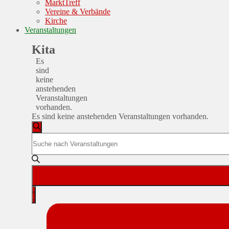
MarktTreff
Vereine & Verbände
Kirche
Veranstaltungen
Kita
Es
sind
keine
anstehenden
Veranstaltungen
vorhanden.
Es sind keine anstehenden Veranstaltungen vorhanden.
Veranstaltungen
Suche
Bitte
Suche
Schlüsselwort
und
eingeben.
Suche
Ansichten,
nach
Navigation
Veranstaltungen
Veranstaltung
Schlüsselwort.
Liste
Ansichten-
Navigation