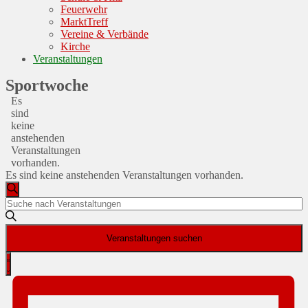
Feuerwehr
MarktTreff
Vereine & Verbände
Kirche
Veranstaltungen
Sportwoche
Es
sind
keine
anstehenden
Veranstaltungen
vorhanden.
Es sind keine anstehenden Veranstaltungen vorhanden.
Veranstaltungen
Suche
Bitte
Suche
Schlüsselwort
und
eingeben.
Veranstaltungen suchen
Suche
Ansichten,
nach
Veranstaltung
Navigation
Veranstaltungen
Liste
Ansichten-
Schlüsselwort.
Navigation