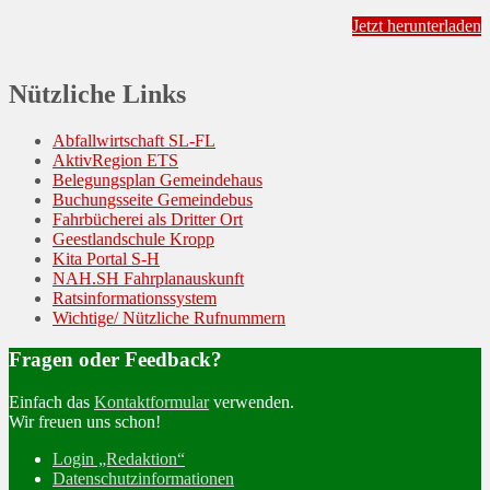
Jetzt herunterladen
Nützliche Links
Abfallwirtschaft SL-FL
AktivRegion ETS
Belegungsplan Gemeindehaus
Buchungsseite Gemeindebus
Fahrbücherei als Dritter Ort
Geestlandschule Kropp
Kita Portal S-H
NAH.SH Fahrplanauskunft
Ratsinformationssystem
Wichtige/ Nützliche Rufnummern
Fragen oder Feedback?
Einfach das
Kontaktformular
verwenden.
Wir freuen uns schon!
Login „Redaktion“
Datenschutzinformationen