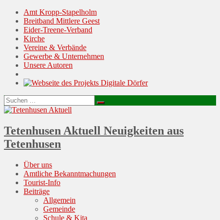
Amt Kropp-Stapelholm
Breitband Mittlere Geest
Eider-Treene-Verband
Kirche
Vereine & Verbände
Gewerbe & Unternehmen
Unsere Autoren
Suchen
Suchen
nach:
Tetenhusen Aktuell
Neuigkeiten aus
Tetenhusen
Menu
Skip
Über uns
to
Amtliche Bekanntmachungen
content
Tourist-Info
Beiträge
Allgemein
Gemeinde
Schule & Kita