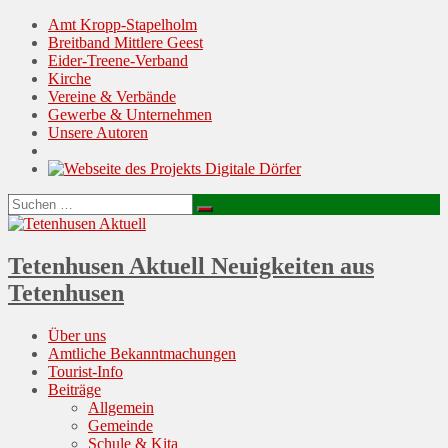
Amt Kropp-Stapelholm
Breitband Mittlere Geest
Eider-Treene-Verband
Kirche
Vereine & Verbände
Gewerbe & Unternehmen
Unsere Autoren
Suchen
Suchen
nach:
Tetenhusen Aktuell
Neuigkeiten aus
Tetenhusen
Menu
Skip
Über uns
to
Amtliche Bekanntmachungen
content
Tourist-Info
Beiträge
Allgemein
Gemeinde
Schule & Kita