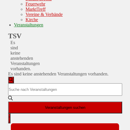
Feuerwehr
MarktTreff
Vereine & Verbände
Kirche
Veranstaltungen
TSV
Es
sind
keine
anstehenden
Veranstaltungen
vorhanden.
Es sind keine anstehenden Veranstaltungen vorhanden.
Veranstaltungen
Suche
Bitte
Suche
Schlüsselwort
und
eingeben.
Suche
Ansichten,
nach
Veranstaltungen suchen
Navigation
Veranstaltungen
Veranstaltung
Schlüsselwort.
Liste
Ansichten-
Navigation