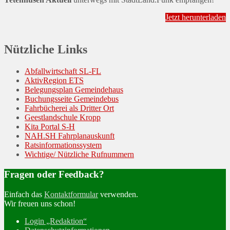
Jetzt herunterladen
Nützliche Links
Abfallwirtschaft SL-FL
AktivRegion ETS
Belegungsplan Gemeindehaus
Buchungsseite Gemeindebus
Fahrbücherei als Dritter Ort
Geestlandschule Kropp
Kita Portal S-H
NAH.SH Fahrplanauskunft
Ratsinformationssystem
Wichtige/ Nützliche Rufnummern
Fragen oder Feedback?
Einfach das
Kontaktformular
verwenden.
Wir freuen uns schon!
Login „Redaktion“