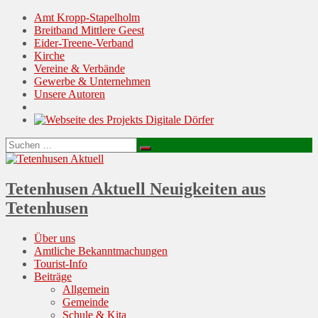
Amt Kropp-Stapelholm
Breitband Mittlere Geest
Eider-Treene-Verband
Kirche
Vereine & Verbände
Gewerbe & Unternehmen
Unsere Autoren
Suchen
Suchen
nach:
Tetenhusen Aktuell
Neuigkeiten aus
Tetenhusen
Menu
Skip
Über uns
to
Amtliche Bekanntmachungen
content
Tourist-Info
Beiträge
Allgemein
Gemeinde
Schule & Kita