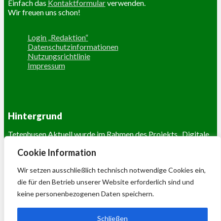
Einfach das
Kontaktformular
verwenden.
Wir freuen uns schon!
Login „Redaktion“
Datenschutzinformationen
Nutzungsrichtlinie
Impressum
Hintergrund
Tetenhusen Aktuell wurde im Rahmen des Projekts „Digitale
Dörfer“ vom
Fraunhofer IESE
entwickelt. Das Fraunhofer
Cookie Information
IESE gehört zu den weltweit führenden
Forschungseinrichtungen auf dem Gebiet der Software- und
Wir setzen ausschließlich technisch notwendige Cookies ein,
Systementwicklungsmethoden.
die für den Betrieb unserer Website erforderlich sind und
Das Projekt wird gefördert vom
Ministerium des Innern und
keine personenbezogenen Daten speichern.
für Sport
.
Mehr unter
www.digitale-doerfer.de
Schließen