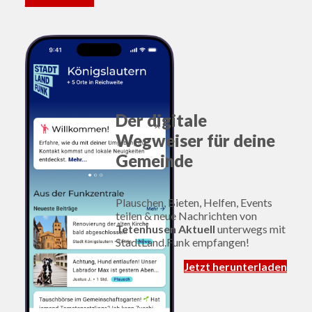
Mehr erfahren
Der digitale
Wegweiser für deine
Gemeinde
Plauschen, Bieten, Helfen, Events
teilen & neue Nachrichten von
Tetenhusen Aktuell
unterwegs mit
StadtLand.Funk empfangen!
Jetzt herunterladen