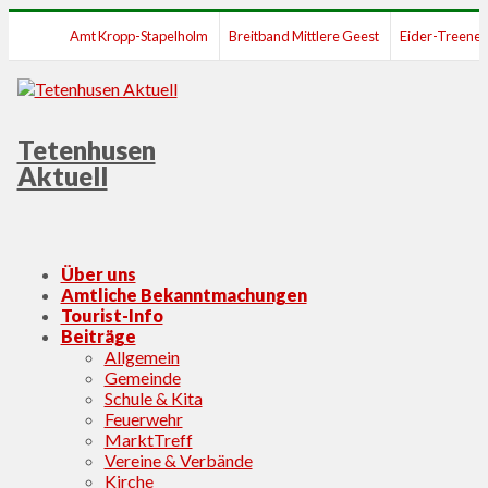
Amt Kropp-Stapelholm
Breitband Mittlere Geest
Eider-Treene
Tetenhusen
Aktuell
Menu
Skip
Über uns
to
Amtliche Bekanntmachungen
content
Tourist-Info
Beiträge
Allgemein
Gemeinde
Schule & Kita
Feuerwehr
MarktTreff
Vereine & Verbände
Kirche