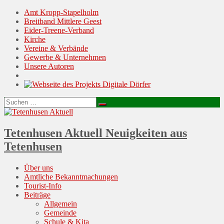
Amt Kropp-Stapelholm
Breitband Mittlere Geest
Eider-Treene-Verband
Kirche
Vereine & Verbände
Gewerbe & Unternehmen
Unsere Autoren
Suchen
Suchen
nach:
Tetenhusen Aktuell
Neuigkeiten aus
Tetenhusen
Menu
Skip
Über uns
to
Amtliche Bekanntmachungen
content
Tourist-Info
Beiträge
Allgemein
Gemeinde
Schule & Kita