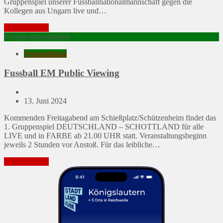
Gruppenspiel unserer Fussballnationalmannschaft gegen die
Kollegen aus Ungarn live und…
Mehr erfahren
Bereits stattgefunden
Veranstaltung
Fussball EM Public Viewing
Posted
13. Juni 2024
on
Kommenden Freitagabend am Schießplatz/Schützenheim findet das
1. Gruppenspiel DEUTSCHLAND – SCHOTTLAND für alle
LIVE und in FARBE ab 21.00 UHR statt. Veranstaltungsbeginn
jeweils 2 Stunden vor Anstoß. Für das leibliche…
Mehr erfahren