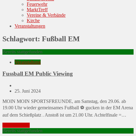
Feuerwehr
MarktTreff
Vereine & Verbände
Kirche
Veranstaltungen
Schlagwort:
Fußball EM
Bereits stattgefunden
Veranstaltung
Fussball EM Public Viewing
Posted
25. Juni 2024
on
MOIN MOIN SPORTSFREUNDE, am Samstag, den 29.06. ab
19.00 Uhr wieder gemeinsames Fußball ⚽️ gucken in der EM Arena
auf dem Schießplatz . Anstoß ist um 21.00 Uhr. Achtelfinale =…
Mehr erfahren
Bereits stattgefunden