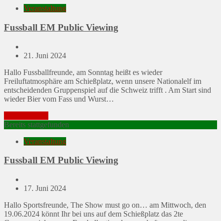
Veranstaltung
Fussball EM Public Viewing
Posted
21. Juni 2024
on
Hallo Fussballfreunde, am Sonntag heißt es wieder
Freiluftatmosphäre am Schießplatz, wenn unsere Nationalelf im
entscheidenden Gruppenspiel auf die Schweiz trifft . Am Start sind
wieder Bier vom Fass und Wurst…
Mehr erfahren
Bereits stattgefunden
Veranstaltung
Fussball EM Public Viewing
Posted
17. Juni 2024
on
Hallo Sportsfreunde, The Show must go on… am Mittwoch, den
19.06.2024 könnt Ihr bei uns auf dem Schießplatz das 2te