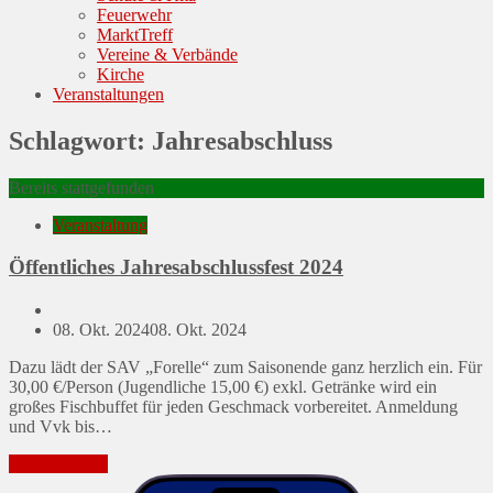
Feuerwehr
MarktTreff
Vereine & Verbände
Kirche
Veranstaltungen
Schlagwort:
Jahresabschluss
Bereits stattgefunden
Veranstaltung
Öffentliches Jahresabschlussfest 2024
Posted
08. Okt. 2024
08. Okt. 2024
on
Dazu lädt der SAV „Forelle“ zum Saisonende ganz herzlich ein. Für
30,00 €/Person (Jugendliche 15,00 €) exkl. Getränke wird ein
großes Fischbuffet für jeden Geschmack vorbereitet. Anmeldung
und Vvk bis…
Mehr erfahren