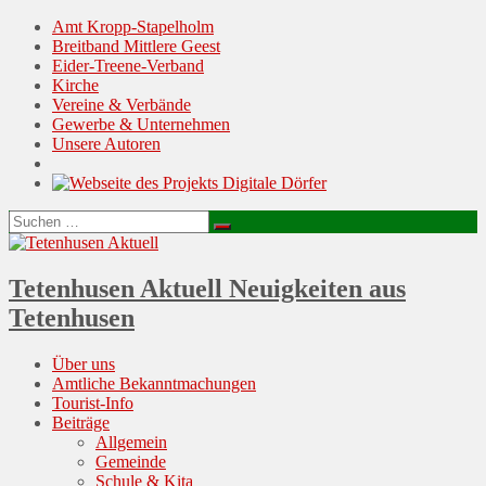
Amt Kropp-Stapelholm
Breitband Mittlere Geest
Eider-Treene-Verband
Kirche
Vereine & Verbände
Gewerbe & Unternehmen
Unsere Autoren
Suchen
Suchen
nach:
Tetenhusen Aktuell
Neuigkeiten aus
Tetenhusen
Menu
Skip
Über uns
to
Amtliche Bekanntmachungen
content
Tourist-Info
Beiträge
Allgemein
Gemeinde
Schule & Kita