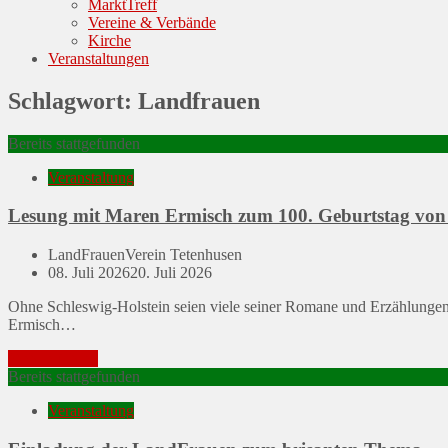
MarktTreff
Vereine & Verbände
Kirche
Veranstaltungen
Schlagwort:
Landfrauen
Bereits stattgefunden
Veranstaltung
Lesung mit Maren Ermisch zum 100. Geburtstag von 
LandFrauenVerein Tetenhusen
Posted
08. Juli 2026
20. Juli 2026
on
Ohne Schleswig-Holstein seien viele seiner Romane und Erzählungen ga
Ermisch…
Mehr erfahren
Bereits stattgefunden
Veranstaltung