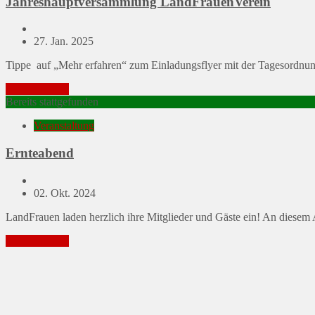
Jahreshauptversammlung LandFrauenVerein
Posted
27. Jan. 2025
on
Tippe auf „Mehr erfahren“ zum Einladungsflyer mit der Tagesordn
Mehr erfahren
Bereits stattgefunden
Veranstaltung
Ernteabend
Posted
02. Okt. 2024
on
LandFrauen laden herzlich ihre Mitglieder und Gäste ein! An diesem
Mehr erfahren