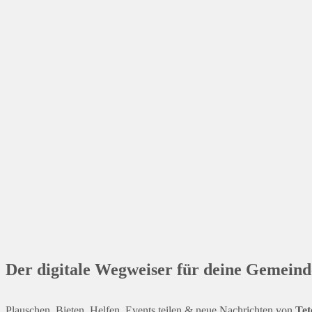
Der digitale Wegweiser für deine Gemeind
Plauschen, Bieten, Helfen, Events teilen & neue Nachrichten von
Tet