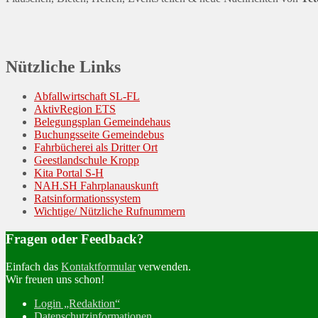
Nützliche Links
Abfallwirtschaft SL-FL
AktivRegion ETS
Belegungsplan Gemeindehaus
Buchungsseite Gemeindebus
Fahrbücherei als Dritter Ort
Geestlandschule Kropp
Kita Portal S-H
NAH.SH Fahrplanauskunft
Ratsinformationssystem
Wichtige/ Nützliche Rufnummern
Fragen oder Feedback?
Einfach das
Kontaktformular
verwenden.
Wir freuen uns schon!
Login „Redaktion“
Datenschutzinformationen