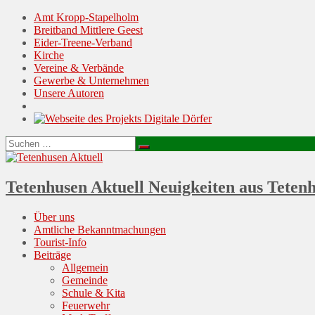
Amt Kropp-Stapelholm
Breitband Mittlere Geest
Eider-Treene-Verband
Kirche
Vereine & Verbände
Gewerbe & Unternehmen
Unsere Autoren
Suchen
Suchen
nach:
Tetenhusen Aktuell
Neuigkeiten aus Teten
Menu
Skip
Über uns
to
Amtliche Bekanntmachungen
content
Tourist-Info
Beiträge
Allgemein
Gemeinde
Schule & Kita
Feuerwehr