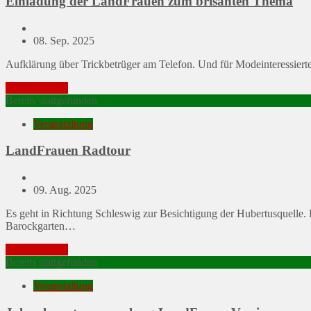
Einladung der LandFrauen zum brisanten Thema
Posted
08. Sep. 2025
on
Aufklärung über Trickbetrüger am Telefon. Und für Modeinteressiert
Mehr erfahren
Bereits stattgefunden
Veranstaltung
LandFrauen Radtour
Posted
09. Aug. 2025
on
Es geht in Richtung Schleswig zur Besichtigung der Hubertusquelle. 
Barockgarten…
Mehr erfahren
Bereits stattgefunden
Veranstaltung