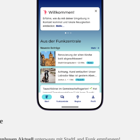
e
enhusen Aktuell
unterwegs mit StadtLand.Funk empfangen!