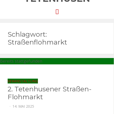
Menu
Schlagwort:
Straßenflohmarkt
Bereits stattgefunden
VERANSTALTUNG
2. Tetenhusener Straßen-
Flohmarkt
POSTED
14. MAI 2025
ON