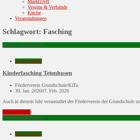
MarktTreff
Vereine & Verbände
Kirche
Veranstaltungen
Schlagwort:
Fasching
Bereits stattgefunden
Veranstaltung
Kinderfasching Tetenhusen
Förderverein Grundschule/KiTa
Posted
30. Jan. 2026
07. Feb. 2026
on
Auch in diesem Jahr veranstaltet der Förderverein der Grundschule 
Mehr erfahren
Bereits stattgefunden
Veranstaltung