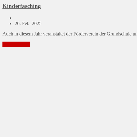
Kinderfasching
Posted
26. Feb. 2025
on
Auch in diesem Jahr veranstaltet der Förderverein der Grundschule u
Mehr erfahren