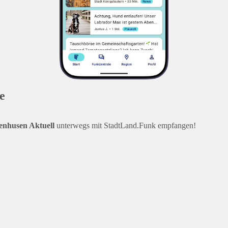
e
enhusen Aktuell
unterwegs mit StadtLand.Funk empfangen!