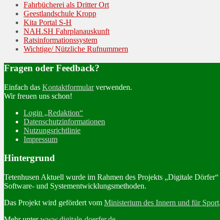
Fahrbücherei als Dritter Ort
Geestlandschule Kropp
Kita Portal S-H
NAH.SH Fahrplanauskunft
Ratsinformationssystem
Wichtige/ Nützliche Rufnummern
Fragen oder Feedback?
Einfach das
Kontaktformular
verwenden.
Wir freuen uns schon!
Login „Redaktion“
Datenschutzinformationen
Nutzungsrichtlinie
Impressum
Hintergrund
Tetenhusen Aktuell wurde im Rahmen des Projekts „Digitale Dörfer
Software- und Systementwicklungsmethoden.
Das Projekt wird gefördert vom
Ministerium des Innern und für Sport
Mehr unter
www.digitale-doerfer.de