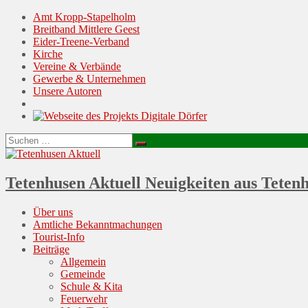
Amt Kropp-Stapelholm
Breitband Mittlere Geest
Eider-Treene-Verband
Kirche
Vereine & Verbände
Gewerbe & Unternehmen
Unsere Autoren
Suchen
Suchen
nach:
Tetenhusen Aktuell
Neuigkeiten aus Teten
Menu
Skip
Über uns
to
Amtliche Bekanntmachungen
content
Tourist-Info
Beiträge
Allgemein
Gemeinde
Schule & Kita
Feuerwehr